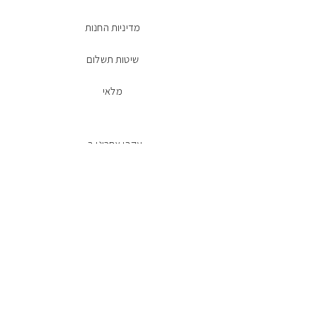
מדיניות החנות
שיטות תשלום
מלאי
עקבו אחרינו ב-
Facebook
הרשמו לניוזלטר
מייל
שליחה