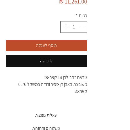
מחיר
כמות
*
הוסף לעגלה
לרכישה
טבעת זהב לבן 18 קאראט
משובצת באבן חן ספיר ורודה במשקל 0.76
קאראט
ו-94 יהלומים במשקל 1.05 קאראט
שאלות נפוצות
משלוחים והחזרות