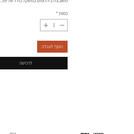
משובצת ביהלומים במשקל כולל של 1.59 קאראט
כמות
*
הוסף לעגלה
לרכישה
בית