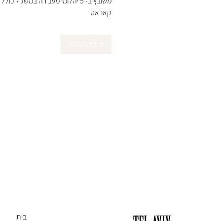
קאראט
אזל מהמלאי
בית