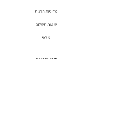
מדיניות החנות
שיטות תשלום
מלאי
עקבו אחרינו ב-
Facebook
הרשמו לניוזלטר
מייל
שליחה