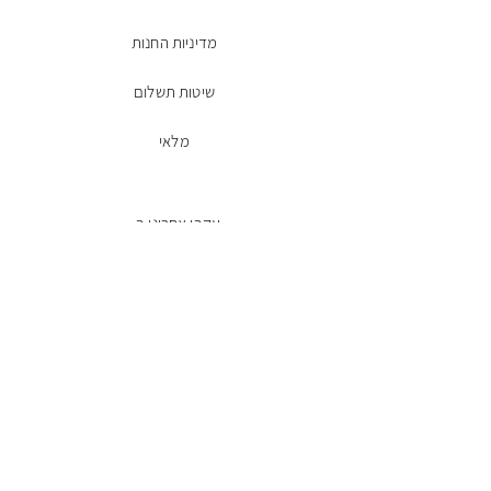
מדיניות החנות
שיטות תשלום
מלאי
עקבו אחרינו ב-
Facebook
הרשמו לניוזלטר
מייל
שליחה